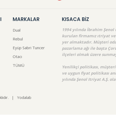
I
MARKALAR
KISACA BİZ
1994 yılında İbrahim Şenol 
Dual
kurulan firmamız ıtriyat ve
Rebul
yer almaktadır. Müşteri odak
Eyüp Sabri Tuncer
pazarlama ağı ile başta Çoru
ilçeleri olmak üzere sunm
Otacı
TÜMÜ
Yenilikçi politikası, müşte
ve uygun fiyat politikası an
yılında Şenol Itriyat A.Ş. o
ıdır.
|
Yodalab